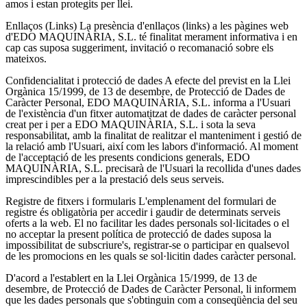
amos i estan protegits per llei.
Enllaços (Links)
La presència d'enllaços (links) a les pàgines web
d'EDO MAQUINÀRIA, S.L. té finalitat merament informativa i en
cap cas suposa suggeriment, invitació o recomanació sobre els
mateixos.
Confidencialitat i protecció de dades
A efecte del previst en la Llei
Orgànica 15/1999, de 13 de desembre, de Protecció de Dades de
Caràcter Personal, EDO MAQUINÀRIA, S.L. informa a l'Usuari
de l'existència d'un fitxer automatitzat de dades de caràcter personal
creat per i per a EDO MAQUINÀRIA, S.L. i sota la seva
responsabilitat, amb la finalitat de realitzar el manteniment i gestió de
la relació amb l'Usuari, així com les labors d'informació. Al moment
de l'acceptació de les presents condicions generals, EDO
MAQUINÀRIA, S.L. precisarà de l'Usuari la recollida d'unes dades
imprescindibles per a la prestació dels seus serveis.
Registre de fitxers i formularis
L'emplenament del formulari de
registre és obligatòria per accedir i gaudir de determinats serveis
oferts a la web. El no facilitar les dades personals sol·licitades o el
no acceptar la present política de protecció de dades suposa la
impossibilitat de subscriure's, registrar-se o participar en qualsevol
de les promocions en les quals se sol·licitin dades caràcter personal.
D'acord a l'establert en la Llei Orgànica 15/1999, de 13 de
desembre, de Protecció de Dades de Caràcter Personal, li informem
que les dades personals que s'obtinguin com a conseqüència del seu