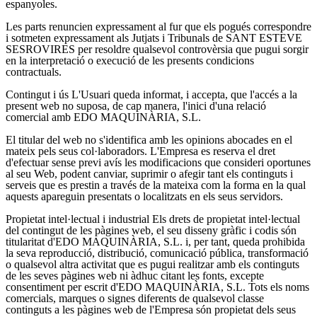
espanyoles.
Les parts renuncien expressament al fur que els pogués correspondre
i sotmeten expressament als Jutjats i Tribunals de SANT ESTEVE
SESROVIRES per resoldre qualsevol controvèrsia que pugui sorgir
en la interpretació o execució de les presents condicions
contractuals.
Contingut i ús
L'Usuari queda informat, i accepta, que l'accés a la
present web no suposa, de cap manera, l'inici d'una relació
comercial amb EDO MAQUINÀRIA, S.L.
El titular del web no s'identifica amb les opinions abocades en el
mateix pels seus col·laboradors. L'Empresa es reserva el dret
d'efectuar sense previ avís les modificacions que consideri oportunes
al seu Web, podent canviar, suprimir o afegir tant els continguts i
serveis que es prestin a través de la mateixa com la forma en la qual
aquests apareguin presentats o localitzats en els seus servidors.
Propietat intel·lectual i industrial
Els drets de propietat intel·lectual
del contingut de les pàgines web, el seu disseny gràfic i codis són
titularitat d'EDO MAQUINÀRIA, S.L. i, per tant, queda prohibida
la seva reproducció, distribució, comunicació pública, transformació
o qualsevol altra activitat que es pugui realitzar amb els continguts
de les seves pàgines web ni àdhuc citant les fonts, excepte
consentiment per escrit d'EDO MAQUINÀRIA, S.L. Tots els noms
comercials, marques o signes diferents de qualsevol classe
continguts a les pàgines web de l'Empresa són propietat dels seus