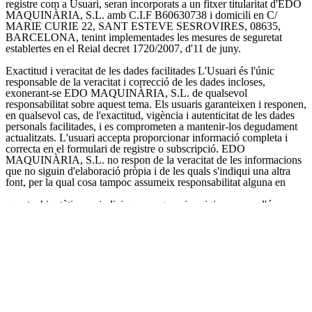
registre com a Usuari, seran incorporats a un fitxer titularitat d'EDO
MAQUINÀRIA, S.L. amb C.I.F B60630738 i domicili en C/
MARIE CURIE 22, SANT ESTEVE SESROVIRES, 08635,
BARCELONA, tenint implementades les mesures de seguretat
establertes en el Reial decret 1720/2007, d'11 de juny.
Exactitud i veracitat de les dades facilitades
L'Usuari és l'únic
responsable de la veracitat i correcció de les dades incloses,
exonerant-se EDO MAQUINÀRIA, S.L. de qualsevol
responsabilitat sobre aquest tema. Els usuaris garanteixen i responen,
en qualsevol cas, de l'exactitud, vigència i autenticitat de les dades
personals facilitades, i es comprometen a mantenir-los degudament
actualitzats. L'usuari accepta proporcionar informació completa i
correcta en el formulari de registre o subscripció. EDO
MAQUINÀRIA, S.L. no respon de la veracitat de les informacions
que no siguin d'elaboració pròpia i de les quals s'indiqui una altra
font, per la qual cosa tampoc assumeix responsabilitat alguna en
quant a hipotètics perjudicis que poguessin originar-se per l'ús
d'aquesta informació. EDO MAQUINÀRIA, S.L. es reserva el dret
a actualitzar, modificar o eliminar la informació continguda a les
seves pàgines web podent fins i tot limitar o no permetre l'accés a
aquesta informació. S'exonera a EDO MAQUINÀRIA, S.L. de
responsabilitat davant qualsevol dany o perjudici que pogués sofrir
l'Usuari com a conseqüència d'errors, defectes o omissions, en la
informació facilitada per EDO MAQUINÀRIA, S.L. sempre que
procedeixi de fonts alienes a EDO MAQUINÀRIA, S.L.