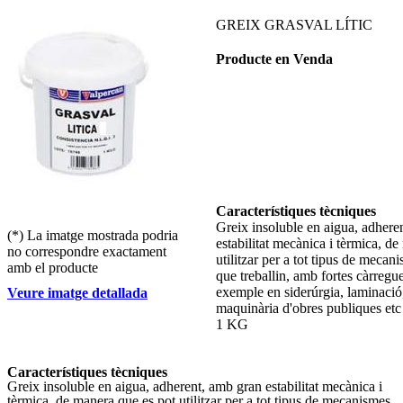
GREIX GRASVAL LÍTIC
Producte en Venda
Característiques tècniques
Greix insoluble en aigua, adhere
(*) La imatge mostrada podria
estabilitat mecànica i tèrmica, d
no correspondre exactament
utilitzar per a tot tipus de mecan
amb el producte
que treballin, amb fortes càrregu
exemple en siderúrgia, laminació
Veure imatge detallada
maquinària d'obres publiques etc 
1 KG
Característiques tècniques
Greix insoluble en aigua, adherent, amb gran estabilitat mecànica i
tèrmica, de manera que es pot utilitzar per a tot tipus de mecanismes