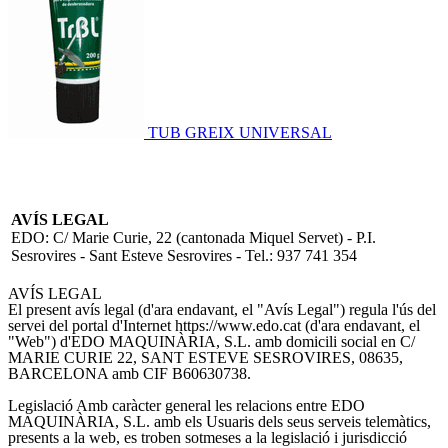
TUB GREIX UNIVERSAL
AVÍS LEGAL
EDO
:
C/ Marie Curie, 22 (cantonada Miquel Servet) - P.I.
Sesrovires
-
Sant Esteve Sesrovires
- Tel.:
937 741 354
AVÍS LEGAL
El present avís legal (d'ara endavant, el "Avís Legal") regula l'ús del
servei del portal d'Internet https://www.edo.cat (d'ara endavant, el
"Web") d'EDO MAQUINÀRIA, S.L. amb domicili social en C/
MARIE CURIE 22, SANT ESTEVE SESROVIRES, 08635,
BARCELONA amb CIF B60630738.
Legislació
Amb caràcter general les relacions entre EDO
MAQUINÀRIA, S.L. amb els Usuaris dels seus serveis telemàtics,
presents a la web, es troben sotmeses a la legislació i jurisdicció