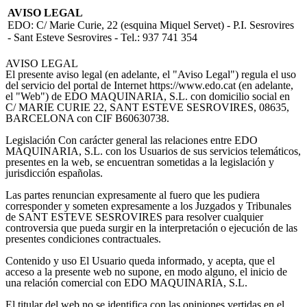
AVISO LEGAL
EDO
:
C/ Marie Curie, 22 (esquina Miquel Servet) - P.I. Sesrovires
-
Sant Esteve Sesrovires
- Tel.:
937 741 354
AVISO LEGAL
El presente aviso legal (en adelante, el "Aviso Legal") regula el uso
del servicio del portal de Internet https://www.edo.cat (en adelante,
el "Web") de EDO MAQUINARIA, S.L. con domicilio social en
C/ MARIE CURIE 22, SANT ESTEVE SESROVIRES, 08635,
BARCELONA con CIF B60630738.
Legislación
Con carácter general las relaciones entre EDO
MAQUINARIA, S.L. con los Usuarios de sus servicios telemáticos,
presentes en la web, se encuentran sometidas a la legislación y
jurisdicción españolas.
Las partes renuncian expresamente al fuero que les pudiera
corresponder y someten expresamente a los Juzgados y Tribunales
de SANT ESTEVE SESROVIRES para resolver cualquier
controversia que pueda surgir en la interpretación o ejecución de las
presentes condiciones contractuales.
Contenido y uso
El Usuario queda informado, y acepta, que el
acceso a la presente web no supone, en modo alguno, el inicio de
una relación comercial con EDO MAQUINARIA, S.L.
El titular del web no se identifica con las opiniones vertidas en el