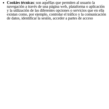
Cookies técnicas
: son aquéllas que permiten al usuario la
navegación a través de una página web, plataforma o aplicación
y la utilización de las diferentes opciones o servicios que en ella
existan como, por ejemplo, controlar el tráfico y la comunicación
de datos, identificar la sesión, acceder a partes de acceso
restringido, recordar los elementos que integran un pedido,
realizar el proceso de compra de un pedido, realizar la solicitud
de inscripción o participación en un evento, utilizar elementos de
seguridad durante la navegación, almacenar contenidos para la
difusión de videos o sonido o compartir contenidos a través de
redes sociales.
Cookies de personalización
: son aquéllas que permiten al
usuario acceder al servicio con algunas características de carácter
general predefinidas en función de una serie de criterios en el
terminal del usuario como por ejemplo serian el idioma, el tipo de
navegador a través del cual accede al servicio, la configuración
regional desde donde accede al servicio, etc.
Cookies de análisis
: son aquéllas que bien tratadas por nosotros
o por terceros, nos permiten cuantificar el número de usuarios y
así realizar la medición y análisis estadístico de la utilización que
hacen los usuarios del servicio ofertado. Para ello se analiza su
navegación en nuestra página web con el fin de mejorar la oferta
de productos o servicios que le ofrecemos.
Cookies de terceros
: usamos los servicios de Google Analytics
para nuestras estadísticas. Algunas cookies son esenciales para el
funcionamiento del sitio, por ejemplo el buscador incorporado.